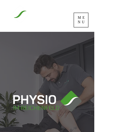
ME
NU