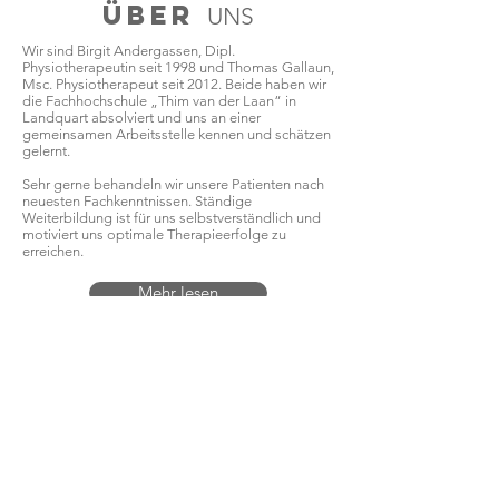
ÜBER
UNS
Wir sind Birgit Andergassen, Dipl.
Physiotherapeutin seit 1998 und Thomas Gallaun,
Msc. Physiotherapeut seit 2012. Beide haben wir
die Fachhochschule „Thim van der Laan“ in
Landquart absolviert und uns an einer
gemeinsamen Arbeitsstelle kennen und schätzen
gelernt.
Sehr gerne behandeln wir unsere Patienten nach
neuesten Fachkenntnissen. Ständige
Weiterbildung ist für uns selbstverständlich und
motiviert uns optimale Therapieerfolge zu
erreichen.
Mehr lesen
WIR FREUEN
UNS
AUF SIE