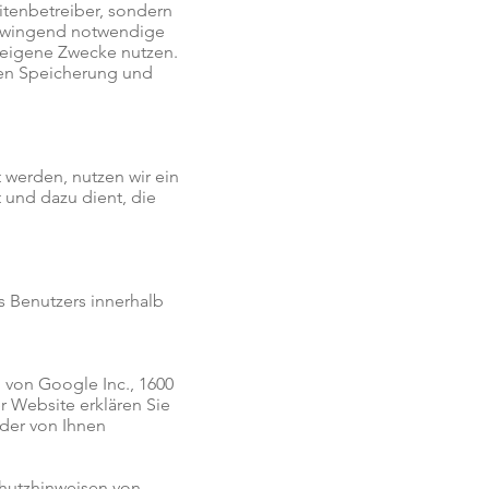
itenbetreiber, sondern
 zwingend notwendige
r eigene Zwecke nutzen.
ren Speicherung und
 werden, nutzen wir ein
 und dazu dient, die
s Benutzers innerhalb
 von Google Inc., 1600
 Website erklären Sie
der von Ihnen
hutzhinweisen von