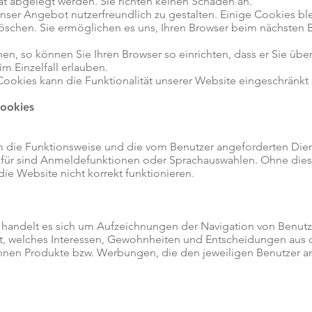
t abgelegt werden. Sie richten keinen Schaden an.
nser Angebot nutzerfreundlich zu gestalten. Einige Cookies bl
 löschen. Sie ermöglichen es uns, Ihren Browser beim nächsten
en, so können Sie Ihren Browser so einrichten, dass er Sie übe
im Einzelfall erlauben.
Cookies kann die Funktionalität unserer Website eingeschränkt 
Cookies
m die Funktionsweise und die vom Benutzer angeforderten Dien
afür sind Anmeldefunktionen oder Sprachauswahlen. Ohne die
ie Website nicht korrekt funktionieren.
 handelt es sich um Aufzeichnungen der Navigation von Benutzer
t, welches Interessen, Gewohnheiten und Entscheidungen aus de
önnen Produkte bzw. Werbungen, die den jeweiligen Benutzer a