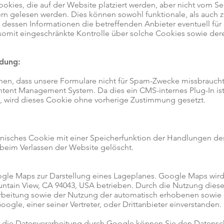
ookies, die auf der Website platziert werden, aber nicht vom Se
ern gelesen werden. Dies können sowohl funktionale, als auch
 dessen Informationen die betreffenden Anbieter eventuell fü
 somit eingeschränkte Kontrolle über solche Cookies sowie de
dung:
nnen, dass unsere Formulare nicht für Spam-Zwecke missbraucht
tent Management System. Da dies ein CMS-internes Plug-In ist
n, wird dieses Cookie ohne vorherige Zustimmung gesetzt.
hnisches Cookie mit einer Speicherfunktion der Handlungen de
 beim Verlassen der Website gelöscht.
gle Maps zur Darstellung eines Lageplanes. Google Maps wird
tain View, CA 94043, USA betrieben. Durch die Nutzung dieser
earbeitung sowie der Nutzung der automatisch erhobenen sowie 
gle, einer seiner Vertreter, oder Drittanbieter einverstanden.
 die Datenverarbeitung durch Google können Sie den Datensc