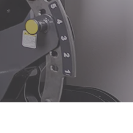
EL:
05522/24744
nfo@physioimreichenfeld.at