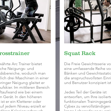
osstrainer
Squat Rack
ährte Arc Trainer bietet
Die Freie Gewichtsserie vo
che Neigungs- und
eine umfassende Reihe vo
dsbereiche, wodurch man
Bänken und Gewichtsstatio
lich drei Maschinen in einer
die anspruchsvollsten Ein
eringer Neigung gleitet er
und Benutzer konzipiert ist
ufskier. Im mittleren Bereich
aftaufwand wie bei einem
Jedes Teil der Geräte ist
en Gerät. In den höheren
entworfen, um Ihre isolier
ist er ein Kletterer oder
funktionalen Trainingsgerä
uf jedem Niveau erzielt er
Cybex zu vervollständigen
dären Kalorienverbrauch
lange Lebensdauer zu erzi