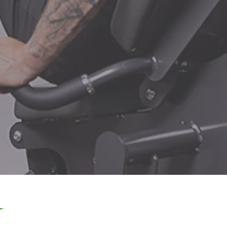
REICHENFELDGASSE 8A
T
6800 FELDKIRCH
i