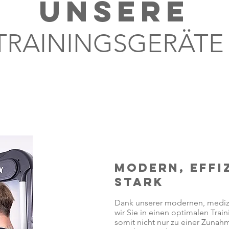
UNSERE
TRAININGSGERÄTE
MODERN, EFFI
STARK
Dank unserer modernen, medizin
wir Sie in einen optimalen Trai
somit nicht nur zu einer Zunah