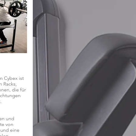
n Cybex ist
n Racks,
nen, die für
richtungen
.
ten und
te von
 und eine
elen.