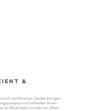
ZIENT &
isch zertifizierten Geräte bringen
ningszustand und verhelfen Ihnen
me an Muskulatur sonder vor allem