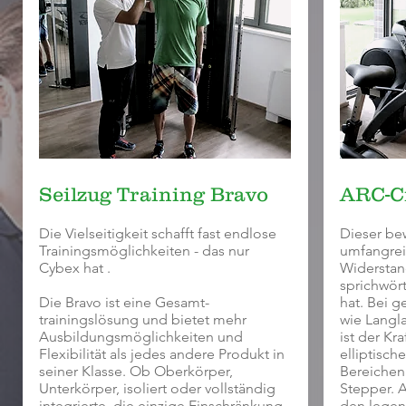
Seilzug Training Bravo
ARC-Cr
Die Vielseitigkeit schafft fast endlose
Dieser bew
Trainingsmöglichkeiten - das nur
umfangrei
Cybex hat .
Widerstan
sprichwört
Die Bravo ist eine Gesamt-
hat. Bei g
trainingslösung und bietet mehr
wie Langla
Ausbildungsmöglichkeiten und
ist der Kr
Flexibilität als jedes andere Produkt in
elliptisch
seiner Klasse. Ob Oberkörper,
Bereichen 
Unterkörper, isoliert oder vollständig
Stepper. A
integrierte, die einzige Einschränkung
den legen